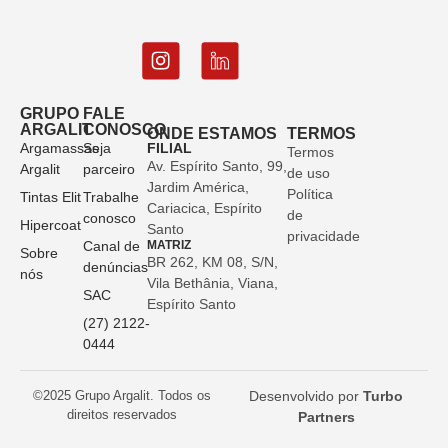
GRUPO
FALE
ARGALIT
CONOSCO
ONDE ESTAMOS
TERMOS
Argamassas
Seja
FILIAL
Termos
Av. Espírito Santo, 99,
Argalit
parceiro
de uso
Jardim América,
Política
Tintas Elit
Trabalhe
Cariacica, Espírito
de
conosco
Hipercoat
Santo
privacidade
Canal de
MATRIZ
Sobre
BR 262, KM 08, S/N,
denúncias
nós
Vila Bethânia, Viana,
SAC
Espírito Santo
(27) 2122-
0444
©2025 Grupo Argalit. Todos os
Desenvolvido por
Turbo
direitos reservados
Partners