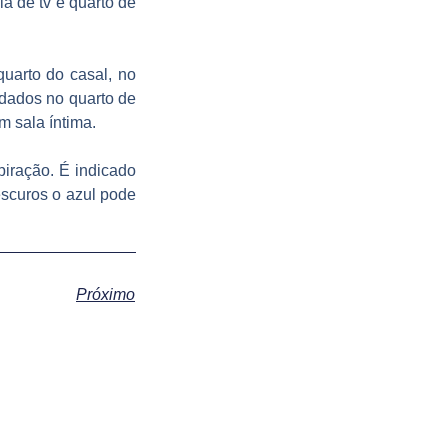
la de tv e quarto de
quarto do casal, no
ndados no quarto de
m sala íntima.
piração. É indicado
 escuros o azul pode
Próximo