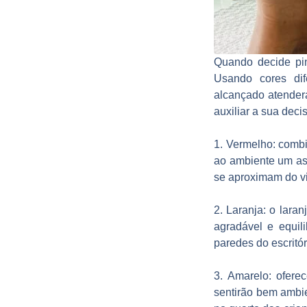
Quando decide pin
Usando cores dif
alcançado atender
auxiliar a sua deci
1. Vermelho:
combin
ao ambiente um as
se aproximam do vi
2. Laranja:
o laran
agradável e equil
paredes do escritór
3. Amarelo:
oferec
sentirão bem ambie