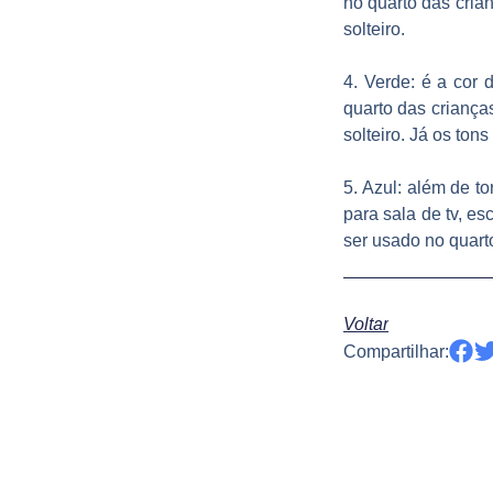
no quarto das crian
solteiro.
4. Verde:
é a cor 
quarto das criança
solteiro. Já os ton
5. Azul:
além de tor
para sala de tv, es
ser usado no quart
Voltar
Compartilhar: