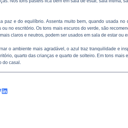
ças. Nos tons pastéis fica bem em sala de estar, sala íntima, sa
da paz e do equilíbrio. Assenta muito bem, quando usada no 
s ou no escritório. Os tons mais escuros do verde, são recome
s mais claros e neutros, podem ser usados em sala de estar ou e
nar o ambiente mais agradável, o azul traz tranquilidade e ins
critório, quarto das crianças e quarto de solteiro. Em tons mais
o do casal.