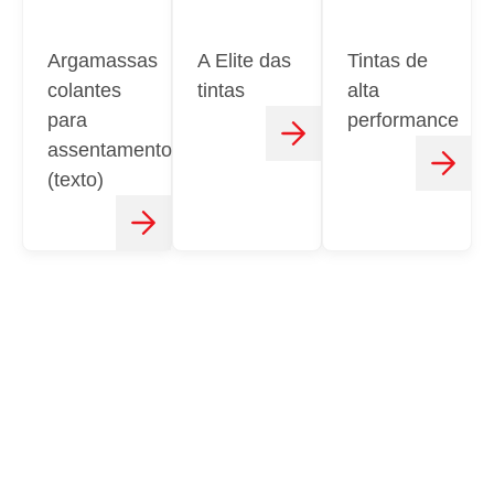
Argamassas
A Elite das
Tintas de
colantes
tintas
alta
para
performance
assentamento
(texto)
CONTATO
FALE CONOSCO
Estamos aqui para atender você do jeito certo em vários
canais de atendimento!