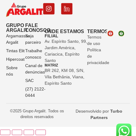
GRUPO
FALE
ARGALIT
CONOSCO
ONDE ESTAMOS
TERMOS
Argamassas
Seja
FILIAL
Termos
Av. Espírito Santo, 99,
Argalit
parceiro
de uso
Jardim América,
Política
Tintas Elit
Trabalhe
Cariacica, Espírito
de
conosco
Hipercoat
Santo
privacidade
Canal de
MATRIZ
Sobre
BR 262, KM 08, S/N,
denúncias
nós
Vila Bethânia, Viana,
SAC
Espírito Santo
(27) 2122-
0444
©2025 Grupo Argalit. Todos os
Desenvolvido por
Turbo
direitos reservados
Partners