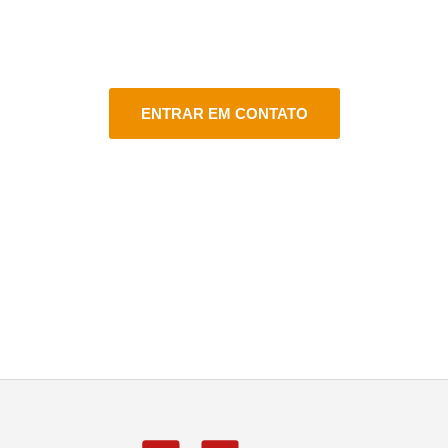
FALE CONOSCO
Estamos aqui para atender você do jeito certo em vários
canais de atendimento!
ENTRAR EM CONTATO