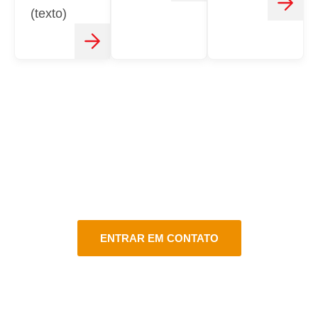
(texto)
CONTATO
FALE CONOSCO
Estamos aqui para atender você do jeito certo em vários
canais de atendimento!
ENTRAR EM CONTATO