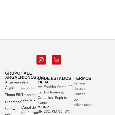
GRUPO
FALE
ARGALIT
CONOSCO
ONDE ESTAMOS
TERMOS
Argamassas
Seja
FILIAL
Termos
Av. Espírito Santo, 99,
Argalit
parceiro
de uso
Jardim América,
Política
Tintas Elit
Trabalhe
Cariacica, Espírito
de
conosco
Hipercoat
Santo
privacidade
Canal de
MATRIZ
Sobre
BR 262, KM 08, S/N,
denúncias
nós