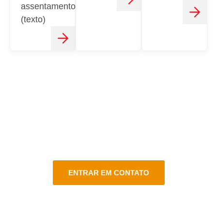
assentamento
(texto)
CONTATO
FALE CONOSCO
Estamos aqui para atender você do jeito certo em vários
canais de atendimento!
ENTRAR EM CONTATO