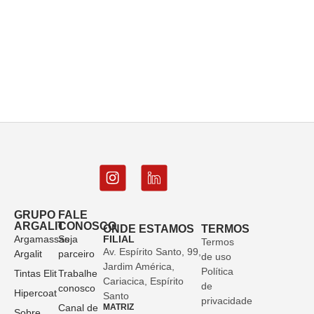
GRUPO
FALE
ARGALIT
CONOSCO
ONDE ESTAMOS
TERMOS
Argamassas
Seja
FILIAL
Termos
Av. Espírito Santo, 99,
Argalit
parceiro
de uso
Jardim América,
Política
Tintas Elit
Trabalhe
Cariacica, Espírito
de
conosco
Hipercoat
Santo
privacidade
Canal de
MATRIZ
Sobre