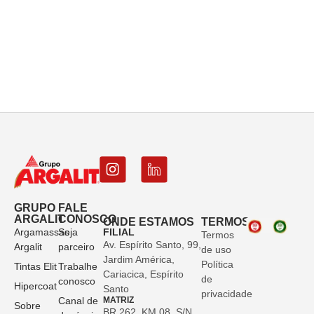
GRUPO
FALE
ARGALIT
CONOSCO
ONDE ESTAMOS
TERMOS
Argamassas
Seja
FILIAL
Termos
Av. Espírito Santo, 99,
Argalit
parceiro
de uso
Jardim América,
Política
Tintas Elit
Trabalhe
Cariacica, Espírito
de
conosco
Hipercoat
Santo
privacidade
Canal de
MATRIZ
Sobre
BR 262, KM 08, S/N,