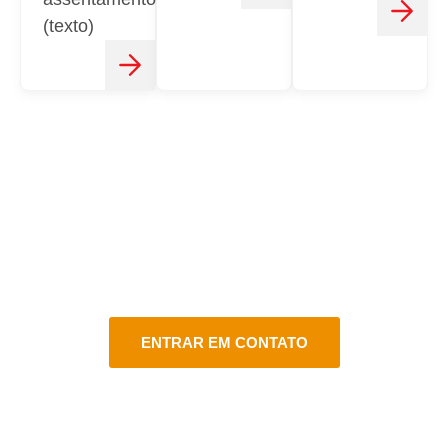
(texto)
CONTATO
FALE CONOSCO
Estamos aqui para atender você do jeito certo em vários
canais de atendimento!
ENTRAR EM CONTATO