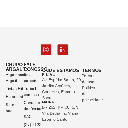
GRUPO
FALE
ARGALIT
CONOSCO
ONDE ESTAMOS
TERMOS
Argamassas
Seja
FILIAL
Termos
Av. Espírito Santo, 99,
Argalit
parceiro
de uso
Jardim América,
Política
Tintas Elit
Trabalhe
Cariacica, Espírito
de
conosco
Hipercoat
Santo
privacidade
Canal de
MATRIZ
Sobre
BR 262, KM 08, S/N,
denúncias
nós
Vila Bethânia, Viana,
SAC
Espírito Santo
(27) 2122-