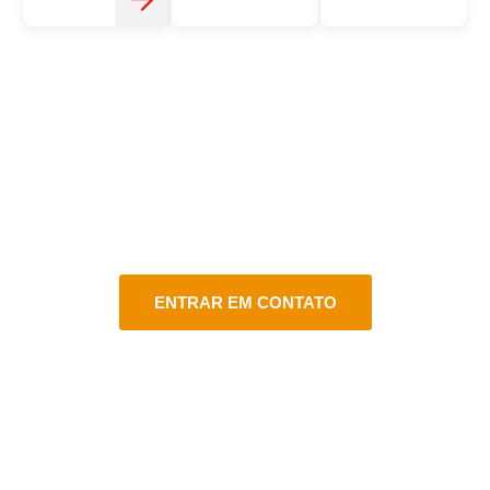
CONTATO
FALE CONOSCO
Estamos aqui para atender você do jeito certo em vários
canais de atendimento!
ENTRAR EM CONTATO