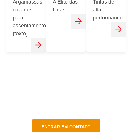
Argamassas
A Elite das
Tintas de
colantes
tintas
alta
para
performance
assentamento
(texto)
CONTATO
FALE CONOSCO
Estamos aqui para atender você do jeito certo em vários
canais de atendimento!
ENTRAR EM CONTATO