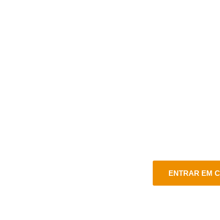
CONTATO
FALE
Estamos aqui pa
em vários cana
ENTRAR EM 